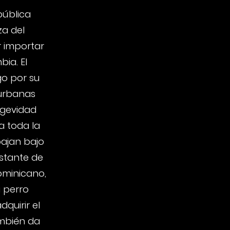
pública
a del
r importar
ia. El
o por su
urbanas
ongevidad
a toda la
bajan bajo
nstante de
ominicano,
u perro
quirir el
mbién da