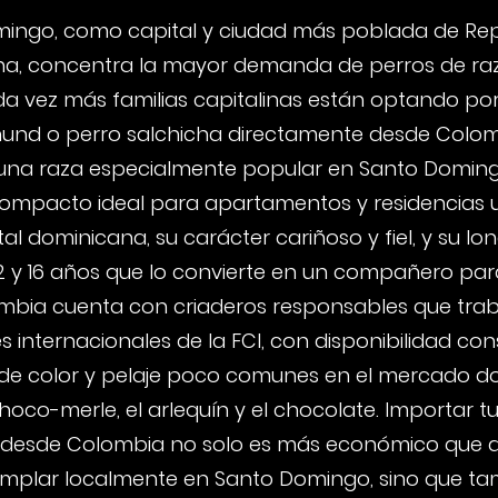
ingo, como capital y ciudad más poblada de Re
a, concentra la mayor demanda de perros de raz
ada vez más familias capitalinas están optando po
und o perro salchicha directamente desde Colomb
 una raza especialmente popular en Santo Doming
mpacto ideal para apartamentos y residencias 
tal dominicana, su carácter cariñoso y fiel, y su l
12 y 16 años que lo convierte en un compañero par
ombia cuenta con criaderos responsables que tra
 internacionales de la FCI, con disponibilidad co
 de color y pelaje poco comunes en el mercado d
oco-merle, el arlequín y el chocolate. Importar t
 desde Colombia no solo es más económico que ad
mplar localmente en Santo Domingo, sino que ta