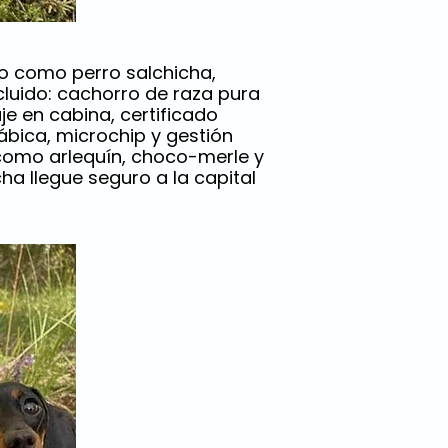
o como perro salchicha,
luido: cachorro de raza pura
je en cabina, certificado
rábica, microchip y gestión
 como arlequín, choco-merle y
a llegue seguro a la capital