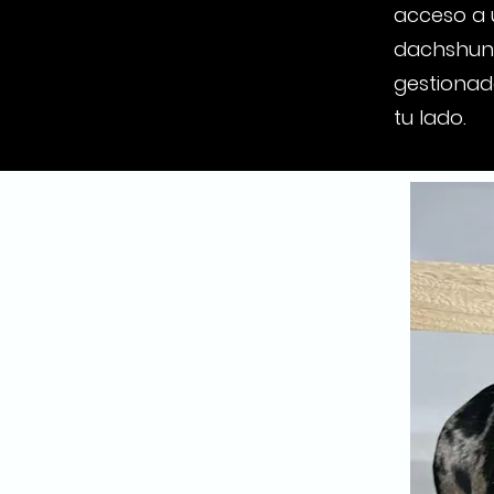
acceso a 
dachshund
gestionad
tu lado.