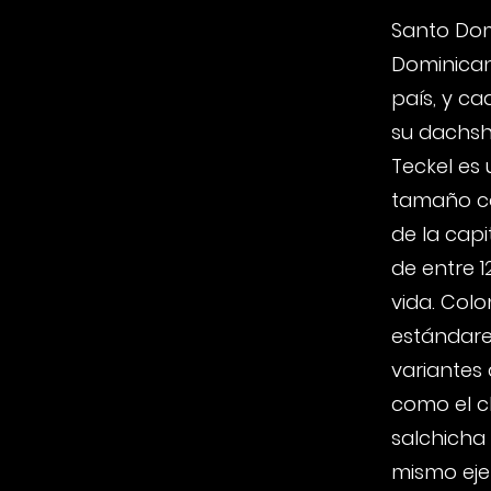
Santo Dom
Dominican
país, y c
su dachsh
Teckel es
tamaño co
de la capi
de entre 
vida. Col
estándares
variantes
como el ch
salchicha
mismo eje