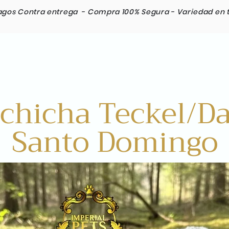
agos Contra entrega -
Compra 100% Segura -
Variedad en 
Razas
Envios Internacionales
Contacto
lchicha Teckel/
Santo Domingo