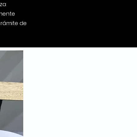
aza
mente
trámite de