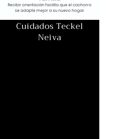
Recibir orientación facilita que el cachorro
se adapte mejor a su nuevo hogar.
Cuidados Teckel
Neiva
1
Ejercicio diario
El Teckel o perro salchicha necesita
entre 30 y 60 minutos de ejercicio
diario mediante caminatas y juegos.
Evita saltos, escaleras y actividades de
alto impacto para proteger su
columna y mantener un peso
saludable.