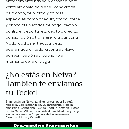
entrenamiento básico, y asesoría post
venta sin costo adicional. Manejamos
pelo corto, pelo largo y colores
especiales como arlequín, choco-merle
y chocolate. Métodos de pago: Efectivo
contra entrega, tarjeta débito o crédito,
consignación o transferencia bancaria.
Modalidad de entrega: Entrega
coordinada en toda la zona de Neiva,
con verificación del cachorro al
momento de la entrega.
¿No estás en Neiva?
También te enviamos
tu Teckel
Si no estás en Neiva, también enviamos a Bogotá,
Medellín, Cali, Barranquilla, Bucaramanga, Pereira,
Manizales, Cartagena, Cúcuta, Ibagué, Armenia, Pasto,
Santa Marta, Villavicencio, Valledupar, Montería y Tunja,
así como a más de 15 países de Latinoamérica,
Estados Unidos y Canadá.
Preguntas frecuentes