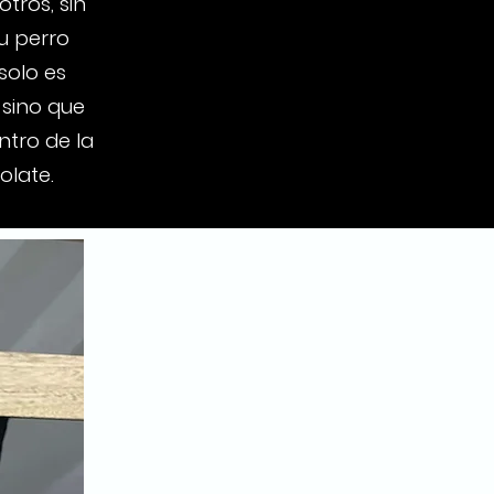
tros, sin
u perro
solo es
 sino que
tro de la
olate.