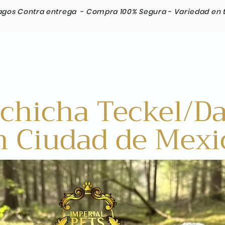
agos Contra entrega -
Compra 100% Segura -
Variedad en 
Razas
Envios Internacionales
Contacto
lchicha Teckel/
n Ciudad de Mexi