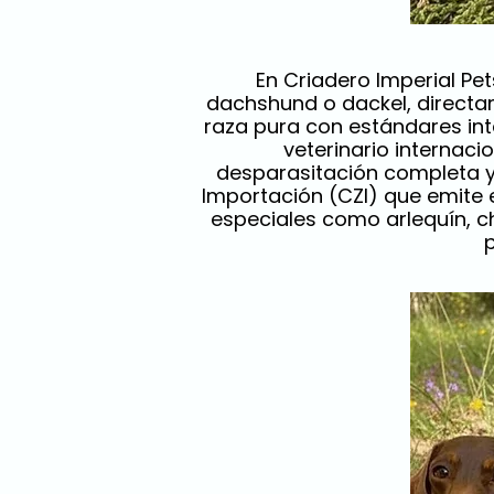
En Criadero Imperial P
dachshund o dackel, directa
raza pura con estándares inte
veterinario internaci
desparasitación completa y 
Importación (CZI) que emite 
especiales como arlequín, 
p