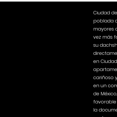
Ciudad de
poblada d
mayores d
vez más f
su dachsh
directame
en Ciudad
apartamen
cariñoso y
en un com
de México
favorable
la docume