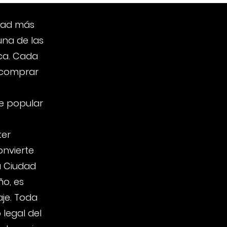
udad más
una de las
ca. Cada
 comprar
te popular
ter
onvierte
a Ciudad
o, es
je. Toda
legal del