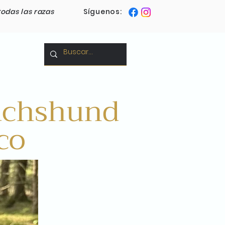
todas las razas
Síguenos:
Blog
Dachshund
co