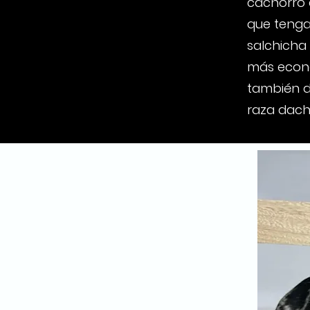
cachorro 
que tenga
salchicha
más econó
también d
raza dach