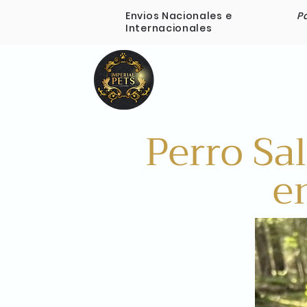
Envios Nacionales e
P
Internacionales
Inicio
Nosotros
Perro Sa
e