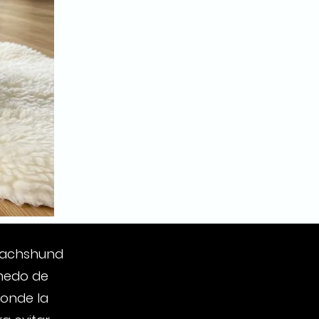
 dachshund
úmedo de
donde la