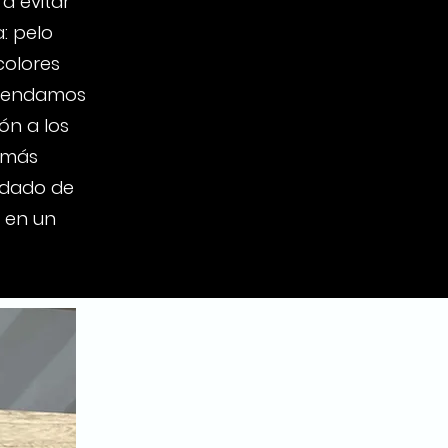
a evitar
: pelo
colores
omendamos
ón a los
e más
redado de
n en un