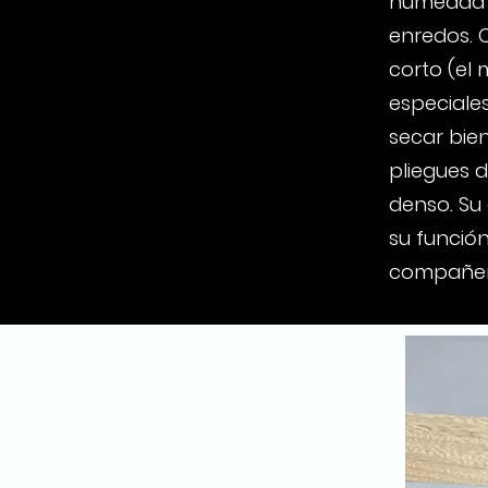
humedad p
enredos. 
corto (el 
especiale
secar bie
pliegues d
denso. Su
su funció
compañero 