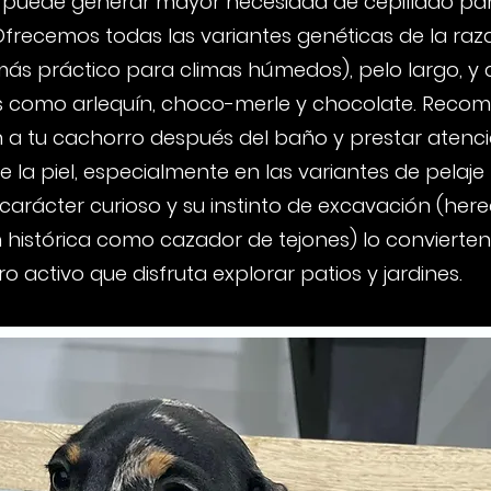
uede generar mayor necesidad de cepillado par
Ofrecemos todas las variantes genéticas de la raza
más práctico para climas húmedos), pelo largo, y 
s como arlequín, choco-merle y chocolate. Rec
n a tu cachorro después del baño y prestar atenci
e la piel, especialmente en las variantes de pelaj
 carácter curioso y su instinto de excavación (he
n histórica como cazador de tejones) lo convierte
activo que disfruta explorar patios y jardines.