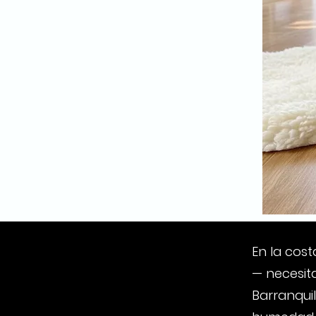
En la cos
— necesit
Barranquil