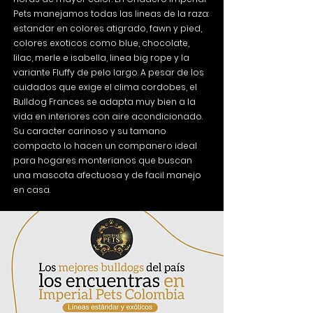
Pets manejamos todas las lineas de la raza:
estandar en colores atigrado, fawn y pied,
colores exoticos como blue, chocolate,
lilac, merle e isabella, linea big rope y la
variante Fluffy de pelo largo. A pesar de los
cuidados que exige el clima cordobes, el
Bulldog Frances se adapta muy bien a la
vida en interiores con aire acondicionado.
Su caracter carinoso y su tamano
compacto lo hacen un companero ideal
para hogares monterianos que buscan
una mascota afectuosa y de facil manejo
en casa.