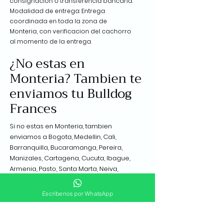
consignacion o transferencia bancaria.
Modalidad de entrega: Entrega
coordinada en toda la zona de
Monteria, con verificacion del cachorro
al momento de la entrega.
¿No estas en
Monteria? Tambien te
enviamos tu Bulldog
Frances
Si no estas en Monteria, tambien
enviamos a Bogota, Medellin, Cali,
Barranquilla, Bucaramanga, Pereira,
Manizales, Cartagena, Cucuta, Ibague,
Armenia, Pasto, Santa Marta, Neiva,
Villavicencio, Valledupar y Tunja, asi
como a mas de 15 paises de
Escríbenos por WhatsApp
Latinoamerica, Estados Unidos y
Canada.