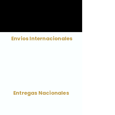
revisiones veterinarias, vacunas al día,
ejercicio moderado y protección
frente al calor debido a su hocico
corto.
Envios Internacionales
Entregas Nacionales