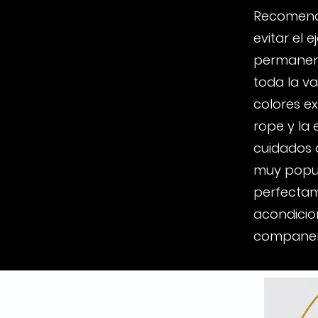
Recomenda
evitar el 
permanent
toda la va
colores ex
rope y la 
cuidados q
muy popula
perfectam
acondicio
companero