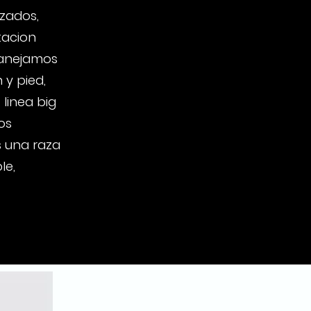
zados,
tacion
manejamos
 y pied,
 linea big
os
s una raza
le,