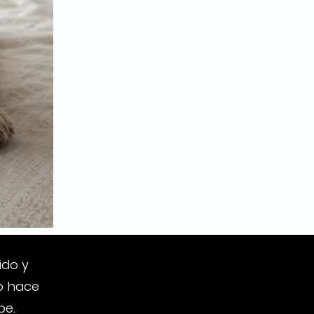
ido y
lo hace
be.