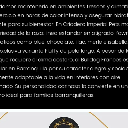
mos mantenerlo en ambientes frescos y climati
ejercicio en horas de calor intenso y asegurar hidra
e para su bienestar. En Criadero Imperial Pets 
riedad de la raza: linea estandar en atigrado, fawn
oticos como blue, chocolate, lilac, merle e isabella,
exclusiva variante Fluffy de pelo largo. A pesar de l
ue requiere el clima costero, el Bulldog Frances e
r en Barranquilla por su caracter alegre y sociab
ente adaptable a la vida en interiores con aire
nado. Su personalidad carinosa lo convierte en un
 ideal para familias barranquilleras.