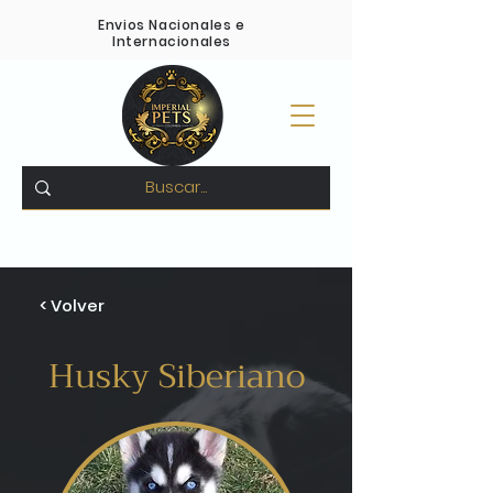
Envios Nacionales e
Internacionales
Pagos Contra entrega -
Compra 100% Segura
-
Variedad en todas las razas
< Volver
Husky Siberiano