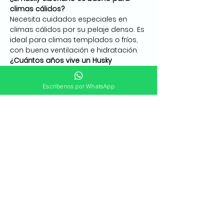
climas cálidos?
Necesita cuidados especiales en 
climas cálidos por su pelaje denso. Es 
ideal para climas templados o fríos, 
con buena ventilación e hidratación.
¿Cuántos años vive un Husky 
Siberiano?
Entre 12 y 15 años con buenos 
Escríbenos por WhatsApp
cuidados y ejercicio diario constante.
¿Tienen cachorros Husky disponibles 
ahora mismo?
Sí, siempre tenemos disponibilidad 
gracias a nuestros convenios con 
criadores certificados en todo 
Colombia.
¿Hacen envíos a otras ciudades o 
países?
Sí, a las 18 ciudades principales de 
Colombia y a más de 15 países de 
Latinoamérica, además de Estados 
Unidos y Canadá.