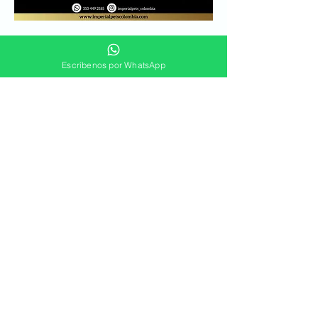
GOLDEN RETRIEVER
Escríbenos por WhatsApp
1
/
4
¿Buscas un Cachorro?
Déjanos tus datos para que un
asesor se comunique contigo
Nombre
Apellido