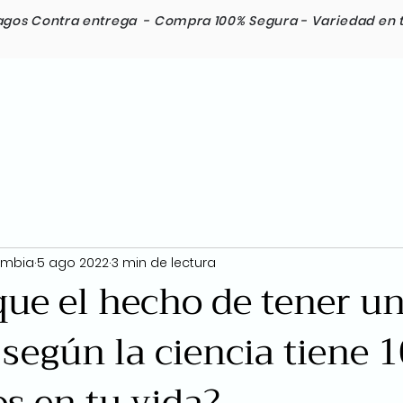
agos Contra entrega -
Compra 100% Segura -
Variedad en 
Razas
Envios Internacionales
Contacto
ombia
5 ago 2022
3 min de lectura
que el hecho de tener u
según la ciencia tiene 1
os en tu vida?