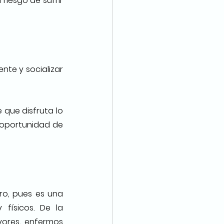
iesgo de sufrir 
te y socializar 
que disfruta lo 
 oportunidad de 
ro, pues es una 
físicos. De la 
ores, enfermos 