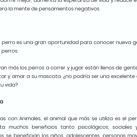
ormir mejor, aumenta la esperanza de vida y reduce el r
ibera la mente de pensamientos negativos.
 
u perro es una gran oportunidad para conocer nueva gen
 perros.
n más los perros a correr y jugar están llenos de gente 
utar y amar a su mascota. ¿no podría ser una excelente
u vida? 
ia
as con Animales, el animal que más se utiliza es el per
 muchos beneficios tanto psicológicos, sociales y 
 se benefician los niños, adolescentes, personas may