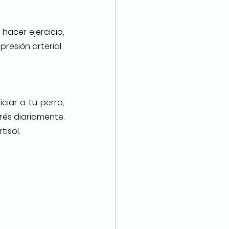
hacer ejercicio, 
resión arterial. 
iar a tu perro, 
rés diariamente. 
isol.