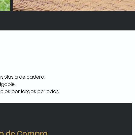
splasia de cadera.
igable.
solos por largos periodos.
o de Compra