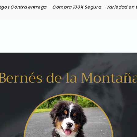
agos Contra entrega -
Compra 100% Segura -
Variedad en 
Razas
Envios Internacionales
Contacto
Bernés de la Montañ