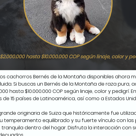
$2.000.000 hasta $10.000.000 COP según linaje, color y pe
mos cachorros Bernés de la Montaña disponibles ahora m
cluida. Si buscas un Bernés de la Montaña de raza pura, 
000 hasta $10.000.000 COP según linaje, color y pedigrí. 
s de 15 países de Latinoamérica, así como a Estados Uni
rande originaria de Suiza que históricamente fue utilizad
 su temperamento equilibrado y su fuerte vínculo con las
ranquila dentro del hogar. Disfruta la interacción con su 
adecuados.