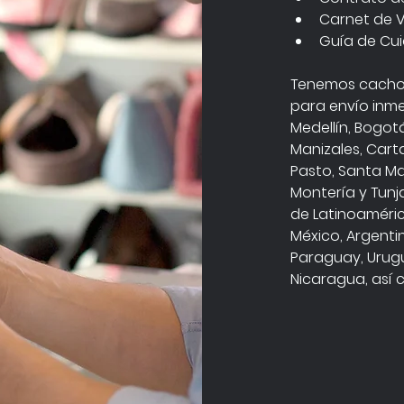
Carnet de 
Guía de Cui
Tenemos cachor
para envío inme
Medellín, Bogotá
Manizales, Cart
Pasto, Santa Mar
Montería y Tunj
de Latinoaméric
México, Argentin
Paraguay, Urugu
Nicaragua, así