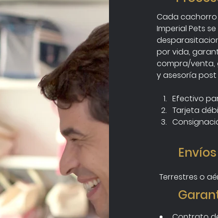
Cada cachorro 
Imperial Pets s
desparasitacion
por vida, garant
compra/venta, 
y asesoría post 
Efectivo p
Tarjeta déb
Consignació
Envíos
Terrestres o a
Garant
Contrato de